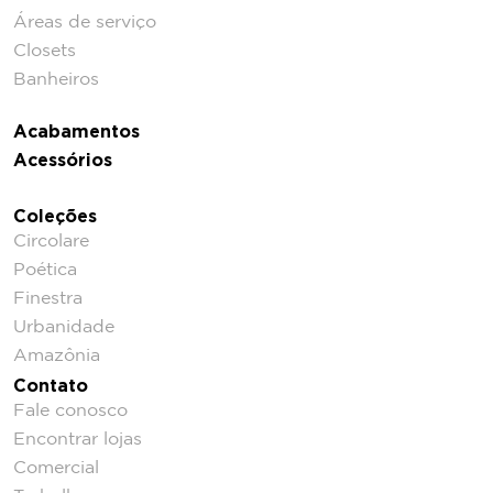
Áreas de serviço
Closets
Banheiros
Acabamentos
Acessórios
Coleções
Circolare
Poética
Finestra
Urbanidade
Amazônia
Contato
Fale conosco
Encontrar lojas
Comercial