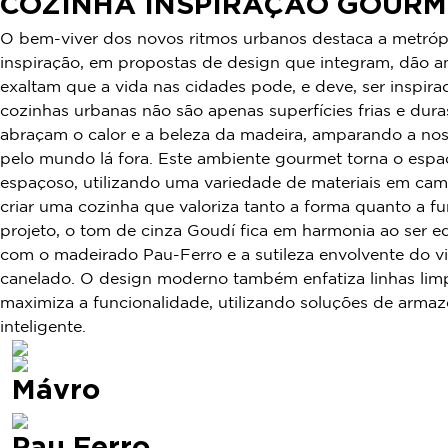
COZINHA INSPIRAÇÃO GOURM
O bem-viver dos novos ritmos urbanos destaca a metró
inspiração, em propostas de design que integram, dão a
exaltam que a vida nas cidades pode, e deve, ser inspira
cozinhas urbanas não são apenas superfícies frias e dur
abraçam o calor e a beleza da madeira, amparando a nos
pelo mundo lá fora. Este ambiente gourmet torna o espa
espaçoso, utilizando uma variedade de materiais em cam
criar uma cozinha que valoriza tanto a forma quanto a f
projeto, o tom de cinza Goudí fica em harmonia ao ser e
com o madeirado Pau-Ferro e a sutileza envolvente do v
canelado. O design moderno também enfatiza linhas lim
maximiza a funcionalidade, utilizando soluções de arm
inteligente.
Mávro
Pau Ferro