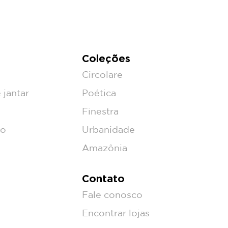
Coleções
Circolare
 jantar
Poética
Finestra
ço
Urbanidade
Amazônia
Contato
Fale conosco
Encontrar lojas