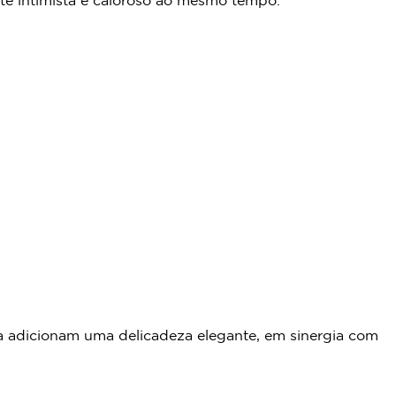
te intimista e caloroso ao mesmo tempo.
osa adicionam uma delicadeza elegante, em sinergia com