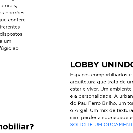
aturais,
dos padrões
que confere
iferentes
 dispostos
 a um
fúgio ao
LOBBY UNIND
Espaços compartilhados e
arquitetura que trata de u
estar e viver. Um ambiente
e a personalidade. A urba
do Pau Ferro Brilho, um to
o Argel. Um mix de textur
sem perder a sobriedade e 
obiliar?
SOLICITE UM ORÇAMEN