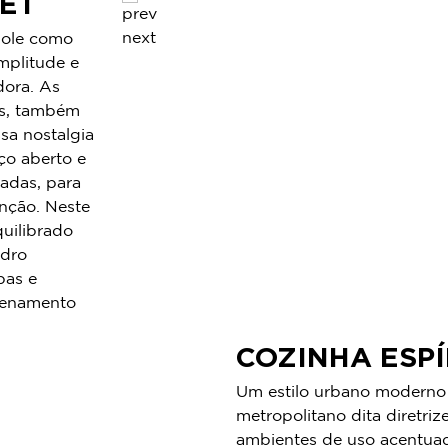
ET
prev
next
pole como
mplitude e
dora. As
as, também
sa nostalgia
ço aberto e
adas, para
unção. Neste
quilibrado
idro
pas e
azenamento
COZINHA ESP
Um estilo urbano moderno d
metropolitano dita diretriz
ambientes de uso acentua