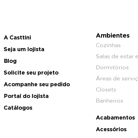
Ambientes
A Casttini
Cozinhas
Seja um lojista
Salas de estar e
Blog
Dormitórios
Solicite seu projeto
Áreas de servi
Acompanhe seu pedido
Closets
Portal do lojista
Banheiros
Catálogos
Acabamentos
Acessórios