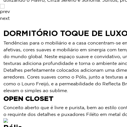
utilizando o Mávro, Cinza Sereno e Sonoma. Juntos, pr
prev
next
DORMITÓRIO TOQUE DE LUX
Tendências para o mobiliário e a casa concentram-se e
afetivas, cores suaves e mobiliário em sinergia com t
do mundo global. Neste espaço suave e convidativo, u
texturas adiciona profundidade e torna o ambiente aind
Detalhes perfeitamente colocados adicionam uma dime
arredores. Cores suaves como o Pólis, junto a texturas 
como o Louro Freijó, e a permeabilidade do Reflecta 
elevam o simples ao sublime.
OPEN CLOSET
Conceito aberto que é livre e purista, bem ao estilo c
o requinte dos detalhes e puxadores Filéto em metal d