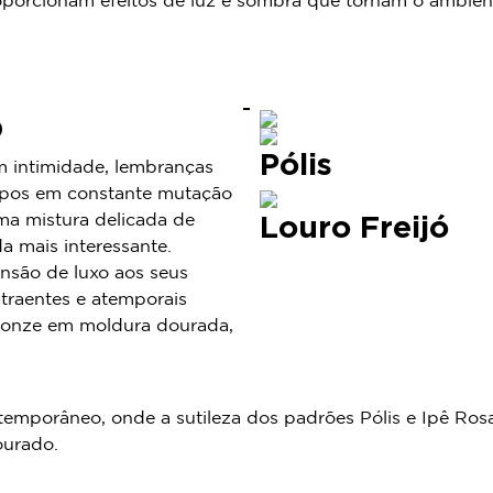
oporcionam efeitos de luz e sombra que tornam o ambien
O
Pólis
m intimidade, lembranças
empos em constante mutação
Louro Freijó
ma mistura delicada de
a mais interessante.
nsão de luxo aos seus
atraentes e atemporais
Bronze em moldura dourada,
ontemporâneo, onde a sutileza dos padrões Pólis e Ipê R
ourado.